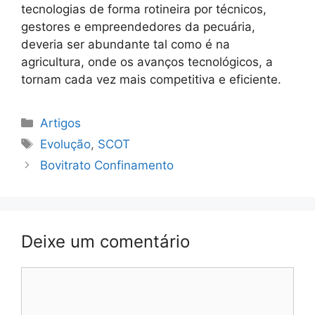
tecnologias de forma rotineira por técnicos,
gestores e empreendedores da pecuária,
deveria ser abundante tal como é na
agricultura, onde os avanços tecnológicos, a
tornam cada vez mais competitiva e eficiente.
Categorias
Artigos
Tags
Evolução
,
SCOT
Navegação
Bovitrato Confinamento
de
post
Deixe um comentário
Comentário